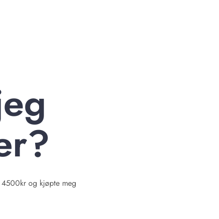
jeg
er?
te 4500kr og kjøpte meg