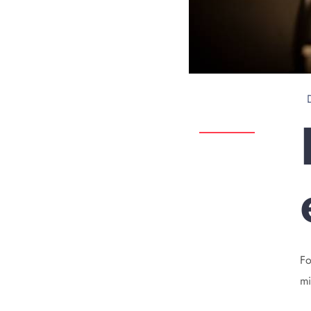
Fo
mi